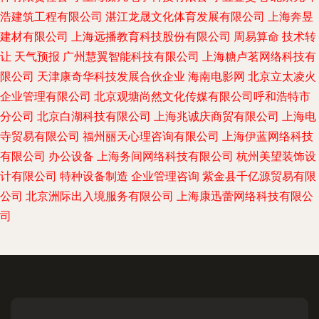
浩建筑工程有限公司
湛江龙晟文化体育发展有限公司
上海奔昱
建材有限公司
上海远播教育科技股份有限公司
周易算命
技术转
让
天气预报
广州慧翼智能科技有限公司
上海糖卢茗网络科技有
限公司
天津康奇华科技发展合伙企业
海南电影网
北京立太凌火
企业管理有限公司
北京观塘尚然文化传媒有限公司呼和浩特市
分公司
北京白湖科技有限公司
上海兆诚庆商贸有限公司
上海电
寺贸易有限公司
福州丽天心理咨询有限公司
上海伊蓝网络科技
有限公司
办公设备
上海务间网络科技有限公司
杭州美望装饰设
计有限公司
特种设备制造
企业管理咨询
紫金县千亿源贸易有限
公司
北京洲际出入境服务有限公司
上海康迅蕾网络科技有限公
司