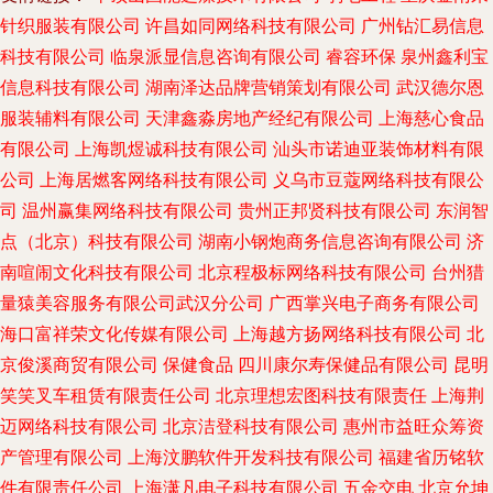
针织服装有限公司
许昌如同网络科技有限公司
广州钻汇易信息
科技有限公司
临泉派显信息咨询有限公司
睿容环保
泉州鑫利宝
信息科技有限公司
湖南泽达品牌营销策划有限公司
武汉德尔恩
服装辅料有限公司
天津鑫淼房地产经纪有限公司
上海慈心食品
有限公司
上海凯煜诚科技有限公司
汕头市诺迪亚装饰材料有限
公司
上海居燃客网络科技有限公司
义乌市豆蔻网络科技有限公
司
温州赢集网络科技有限公司
贵州正邦贤科技有限公司
东润智
点（北京）科技有限公司
湖南小钢炮商务信息咨询有限公司
济
南喧闹文化科技有限公司
北京程极标网络科技有限公司
台州猎
量猿美容服务有限公司武汉分公司
广西掌兴电子商务有限公司
海口富祥荣文化传媒有限公司
上海越方扬网络科技有限公司
北
京俊溪商贸有限公司
保健食品
四川康尔寿保健品有限公司
昆明
笑笑叉车租赁有限责任公司
北京理想宏图科技有限责任
上海荆
迈网络科技有限公司
北京洁登科技有限公司
惠州市益旺众筹资
产管理有限公司
上海汶鹏软件开发科技有限公司
福建省历铭软
件有限责任公司
上海潇凡电子科技有限公司
五金交电
北京允坤